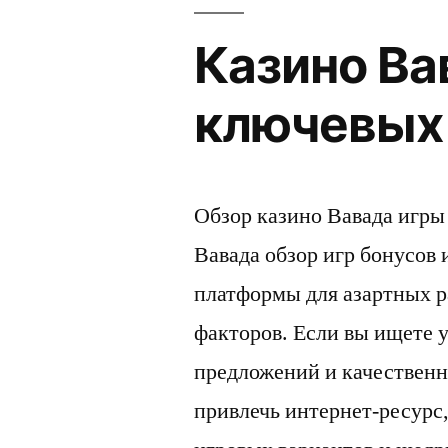
Казино Ва
ключевых
Обзор казино Вавада игры
Вавада обзор игр бонусов
платформы для азартных р
факторов. Если вы ищете 
предложений и качественн
привлечь интернет-ресурс