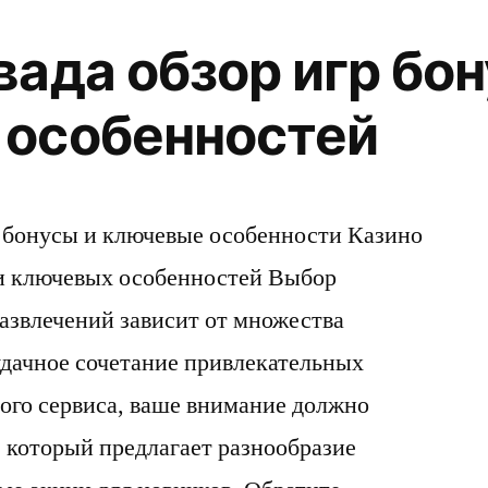
вада обзор игр бон
 особенностей
 бонусы и ключевые особенности Казино
 и ключевых особенностей Выбор
азвлечений зависит от множества
удачное сочетание привлекательных
ого сервиса, ваше внимание должно
, который предлагает разнообразие