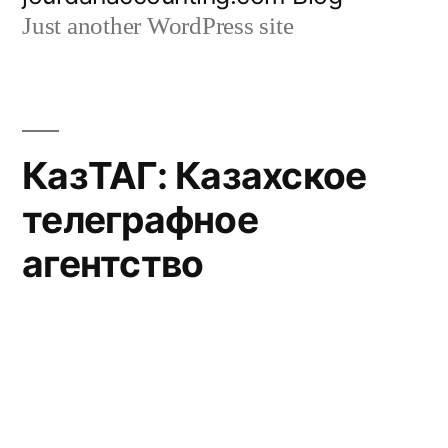
to
Just another WordPress site
content
КазТАГ: Казахское
телеграфное
агентство