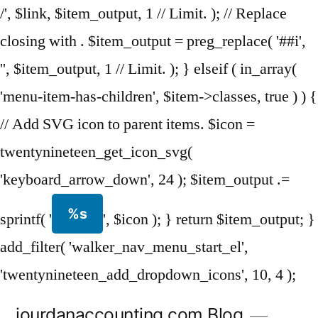
/', $link, $item_output, 1 // Limit. ); // Replace
closing with . $item_output = preg_replace( '##i',
'', $item_output, 1 // Limit. ); } elseif ( in_array(
'menu-item-has-children', $item->classes, true ) ) {
// Add SVG icon to parent items. $icon =
twentynineteen_get_icon_svg(
'keyboard_arrow_down', 24 ); $item_output .=
%s
sprintf( '
', $icon ); } return $item_output; }
add_filter( 'walker_nav_menu_start_el',
'twentynineteen_add_dropdown_icons', 10, 4 );
Skip
jourdanaccounting.com Blog