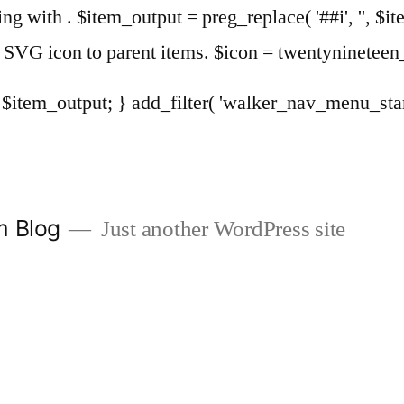
sing with . $item_output = preg_replace( '##i', '', $it
Add SVG icon to parent items. $icon = twentyninete
urn $item_output; } add_filter( 'walker_nav_menu_st
m Blog
Just another WordPress site