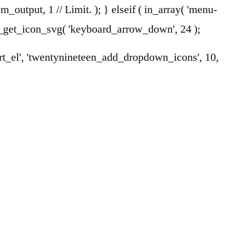
em_output, 1 // Limit. ); } elseif ( in_array( 'menu-
en_get_icon_svg( 'keyboard_arrow_down', 24 );
art_el', 'twentynineteen_add_dropdown_icons', 10,