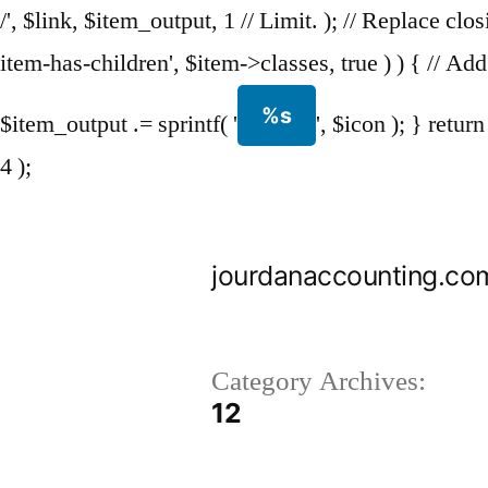
/', $link, $item_output, 1 // Limit. ); // Replace clo
item-has-children', $item->classes, true ) ) { // 
%s
$item_output .= sprintf( '
', $icon ); } ret
4 );
Skip
to
jourdanaccounting.co
content
Category Archives:
12