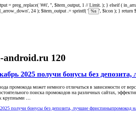
utput = preg_replace( '##i', '', $item_output, 1 // Limit. ); } elseif ( in_
_arrow_down', 24 ); $item_output .= sprintf( '
', $icon ); } retur
%s
d-android.ru 120
екабрь 2025 получи бонусы без депозита
да промокода может немного отличаться в зависимости от верси
мостоятельного поиска промокодов на различных сайтах, эффект
как крупными …
 2025 получи бонусы без депозита, лучшие фриспиныпромокод на