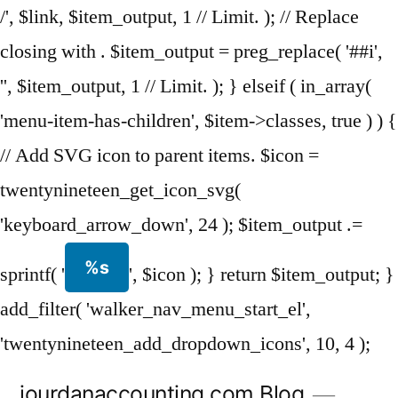
/', $link, $item_output, 1 // Limit. ); // Replace
closing with . $item_output = preg_replace( '##i',
'', $item_output, 1 // Limit. ); } elseif ( in_array(
'menu-item-has-children', $item->classes, true ) ) {
// Add SVG icon to parent items. $icon =
twentynineteen_get_icon_svg(
'keyboard_arrow_down', 24 ); $item_output .=
%s
sprintf( '
', $icon ); } return $item_output; }
add_filter( 'walker_nav_menu_start_el',
'twentynineteen_add_dropdown_icons', 10, 4 );
Skip
jourdanaccounting.com Blog