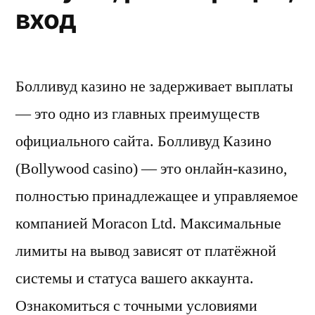
вход
Болливуд казино не задерживает выплаты
— это одно из главных преимуществ
официального сайта. Болливуд Казино
(Bollywood casino) — это онлайн-казино,
полностью принадлежащее и управляемое
компанией Moracon Ltd. Максимальные
лимиты на вывод зависят от платёжной
системы и статуса вашего аккаунта.
Ознакомиться с точными условиями