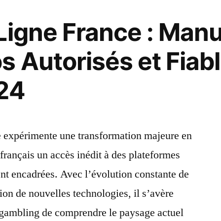
Ligne France : Manue
s Autorisés et Fiab
24
e expérimente une transformation majeure en
français un accès inédit à des plateformes
ent encadrées. Avec l’évolution constante de
tion de nouvelles technologies, il s’avère
e gambling de comprendre le paysage actuel