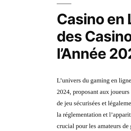
Casino en 
des Casino
l’Année 20
L’univers du gaming en lign
2024, proposant aux joueurs 
de jeu sécurisées et légalem
la réglementation et l’appari
crucial pour les amateurs d