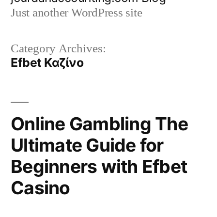
to
Just another WordPress site
content
Category Archives:
Efbet Καζίνο
Online Gambling The
Ultimate Guide for
Beginners with Efbet
Casino