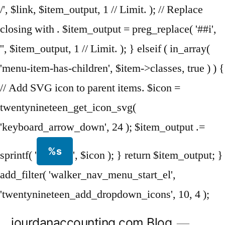
/', $link, $item_output, 1 // Limit. ); // Replace
closing with . $item_output = preg_replace( '##i',
'', $item_output, 1 // Limit. ); } elseif ( in_array(
'menu-item-has-children', $item->classes, true ) ) {
// Add SVG icon to parent items. $icon =
twentynineteen_get_icon_svg(
'keyboard_arrow_down', 24 ); $item_output .=
%s
sprintf( '
', $icon ); } return $item_output; }
add_filter( 'walker_nav_menu_start_el',
'twentynineteen_add_dropdown_icons', 10, 4 );
Skip
jourdanaccounting.com Blog