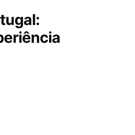
tugal:
periência