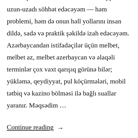
uzun-uzadı söhbət edəcəyəm — həm
problemi, həm də onun həll yollarını insan
dildə, sadə və praktik şəkildə izah edəcəyəm.
Azərbaycandan istifadəçilər üçün melbet,
melbet az, melbet azerbaycan və əlaqəli
terminlər çox vaxt qarışıq görünə bilər;
yükləmə, qeydiyyat, pul köçürmələri, mobil
tətbiq və kazino bölməsi ilə bağlı suallar
yaranır. Məqsədim …
“Melbet
Continue reading