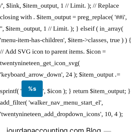
/', $link, $item_output, 1 // Limit. ); // Replace
closing with . $item_output = preg_replace( '##i',
'', $item_output, 1 // Limit. ); } elseif ( in_array(
'menu-item-has-children', $item->classes, true ) ) {
// Add SVG icon to parent items. $icon =
twentynineteen_get_icon_svg(
'keyboard_arrow_down', 24 ); $item_output .=
%s
sprintf( '
', $icon ); } return $item_output; }
add_filter( 'walker_nav_menu_start_el',
'twentynineteen_add_dropdown_icons', 10, 4 );
Skip
jourdanaccounting.com Blog