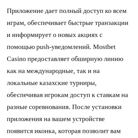
Приложение дает полный доступ ко всем
играм, обеспечивает быстрые транзакции
и информирует о новых акциях с
помощью push-уведомлений. Mostbet
Casino предоставляет обширную линию
как на международные, так и на
локальные казахские турниры,
обеспечивая игрокам доступ к ставкам на
разные соревнования. После установки
приложения на вашем устройстве
появится иконка, которая позволит вам