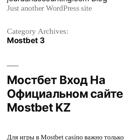
to
Just another WordPress site
content
Category Archives:
Mostbet 3
Мостбет Вход На
Официальном сайте
Mostbet KZ
Для игры в Mostbet casino важно только