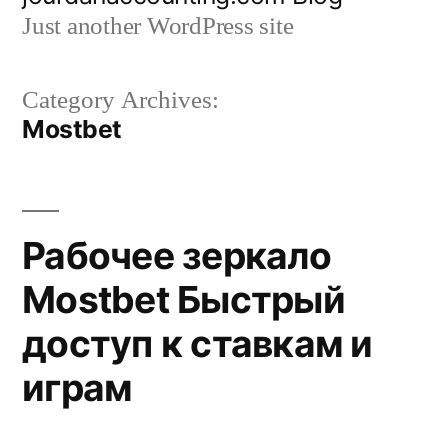
to
Just another WordPress site
content
Category Archives:
Mostbet
Рабочее зеркало
Mostbet Быстрый
доступ к ставкам и
играм