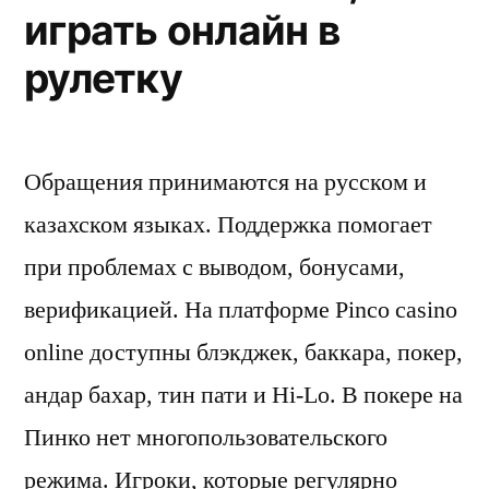
играть онлайн в
рулетку
Обращения принимаются на русском и
казахском языках. Поддержка помогает
при проблемах с выводом, бонусами,
верификацией. На платформе Pinco casino
online доступны блэкджек, баккара, покер,
андар бахар, тин пати и Hi-Lo. В покере на
Пинко нет многопользовательского
режима. Игроки, которые регулярно