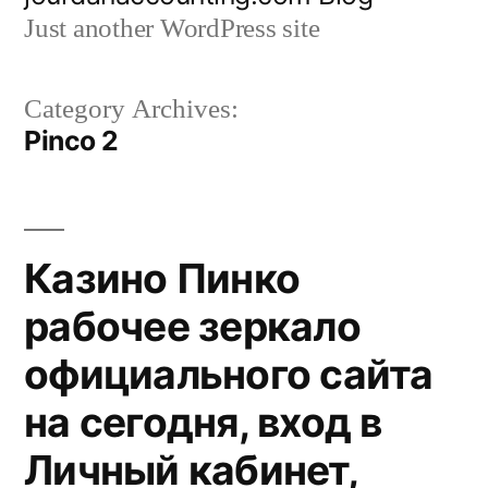
to
Just another WordPress site
content
Category Archives:
Pinco 2
Казино Пинко
рабочее зеркало
официального сайта
на сегодня, вход в
Личный кабинет,