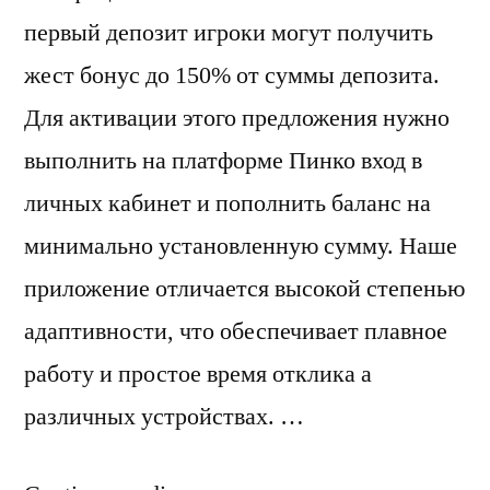
первый депозит игроки могут получить
жест бонус до 150% от суммы депозита.
Для активации этого предложения нужно
выполнить на платформе Пинко вход в
личных кабинет и пополнить баланс на
минимально установленную сумму. Наше
приложение отличается высокой степенью
адаптивности, что обеспечивает плавное
работу и простое время отклика а
различных устройствах. …