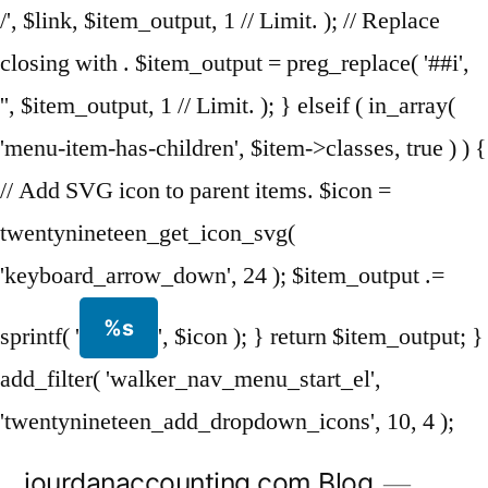
/', $link, $item_output, 1 // Limit. ); // Replace
closing with . $item_output = preg_replace( '##i',
'', $item_output, 1 // Limit. ); } elseif ( in_array(
'menu-item-has-children', $item->classes, true ) ) {
// Add SVG icon to parent items. $icon =
twentynineteen_get_icon_svg(
'keyboard_arrow_down', 24 ); $item_output .=
%s
sprintf( '
', $icon ); } return $item_output; }
add_filter( 'walker_nav_menu_start_el',
'twentynineteen_add_dropdown_icons', 10, 4 );
Skip
jourdanaccounting.com Blog