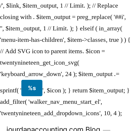
/', $link, $item_output, 1 // Limit. ); // Replace
closing with . $item_output = preg_replace( '##i',
'', $item_output, 1 // Limit. ); } elseif ( in_array(
'menu-item-has-children', $item->classes, true ) ) {
// Add SVG icon to parent items. $icon =
twentynineteen_get_icon_svg(
'keyboard_arrow_down', 24 ); $item_output .=
%s
sprintf( '
', $icon ); } return $item_output; }
add_filter( 'walker_nav_menu_start_el',
'twentynineteen_add_dropdown_icons', 10, 4 );
Skip
jourdanaccounting.com Blog