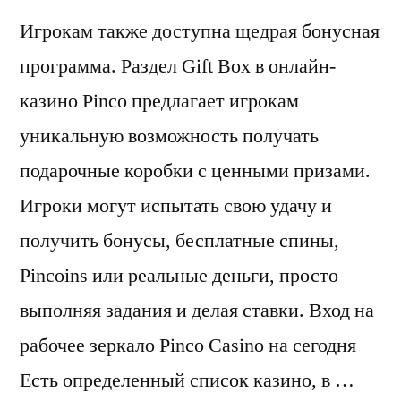
Игрокам также доступна щедрая бонусная
программа. Раздел Gift Box в онлайн-
казино Pinco предлагает игрокам
уникальную возможность получать
подарочные коробки с ценными призами.
Игроки могут испытать свою удачу и
получить бонусы, бесплатные спины,
Pincoins или реальные деньги, просто
выполняя задания и делая ставки. Вход на
рабочее зеркало Pinco Casino на сегодня
Есть определенный список казино, в …