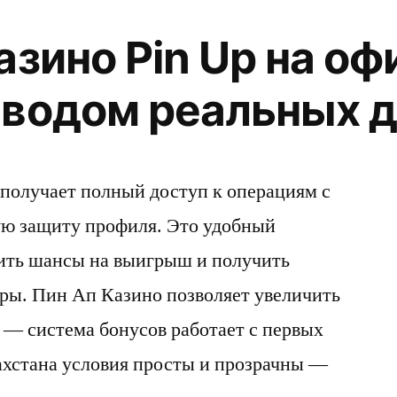
казино Pin Up на о
ыводом реальных 
получает полный доступ к операциям с
ую защиту профиля. Это удобный
ить шансы на выигрыш и получить
гры. Пин Ап Казино позволяет увеличить
ы — система бонусов работает с первых
захстана условия просты и прозрачны —