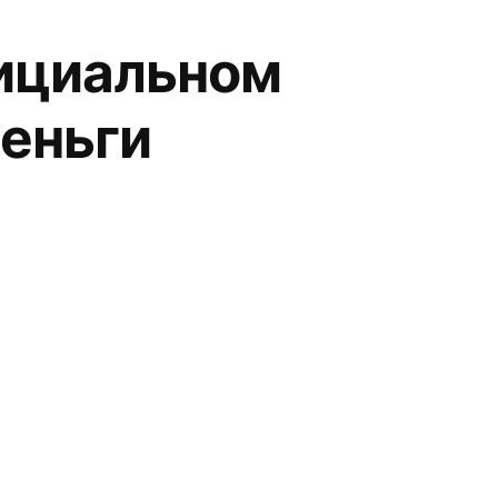
фициальном
деньги