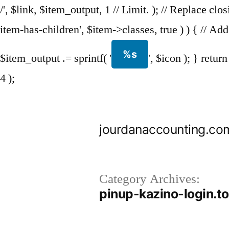
/', $link, $item_output, 1 // Limit. ); // Replace clo
item-has-children', $item->classes, true ) ) { // 
%s
$item_output .= sprintf( '
', $icon ); } ret
4 );
Skip
to
jourdanaccounting.co
content
Category Archives:
pinup-kazino-login.t